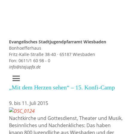
Evangelisches Stadtjugendpfarramt Wiesbaden
Bonhoefferhaus
Fritz-Kalle-Straße 38-40 · 65187 Wiesbaden
Fon: 0611/1 60 98 - 0
info@stajupfa.de
„Mit dem Herzen sehen“ – 15. Konfi-Camp
Zum
Inhalt
springen
9. bis 11. Juli 2015
Nachtkirche und Gottesdienst, Theater und Musik,
Besinnliches und Nachdenkliches: Das haben
knapp 800 Jugendliche aus Wiesbaden und der