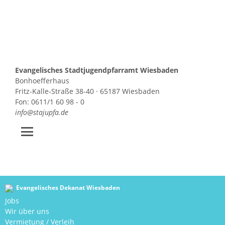
Evangelisches Stadtjugendpfarramt Wiesbaden
Bonhoefferhaus
Fritz-Kalle-Straße 38-40 · 65187 Wiesbaden
Fon: 0611/1 60 98 - 0
info@stajupfa.de
Zum
Inhalt
springen
Evangelisches Dekanat Wiesbaden
Jobs
Wir über uns
Vermietung / Verleih