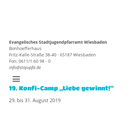
Evangelisches Stadtjugendpfarramt Wiesbaden
Bonhoefferhaus
Fritz-Kalle-Straße 38-40 · 65187 Wiesbaden
Fon: 0611/1 60 98 - 0
info@stajupfa.de
19. Konfi-Camp „Liebe gewinnt!“
Zum
Inhalt
29. bis 31. August 2019
springen