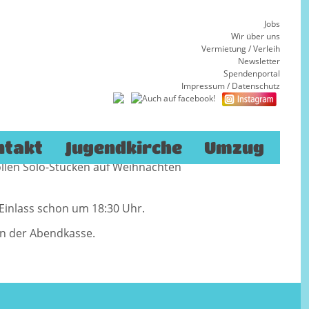
Jobs
Wir über uns
Vermietung / Verleih
Newsletter
Spendenportal
Impressum
/
Datenschutz
Jahres ist die Christmas Celebration unseres
 der in diesem Jahr sein 30-jähriges Bestehen
itgleich auch das Jubiläumskonzert.
ntakt
Jugendkirche
Umzug
der Ringkirche können sich alle gemeinsam
len Solo-Stücken auf Weihnachten
Einlass schon um 18:30 Uhr.
an der Abendkasse.