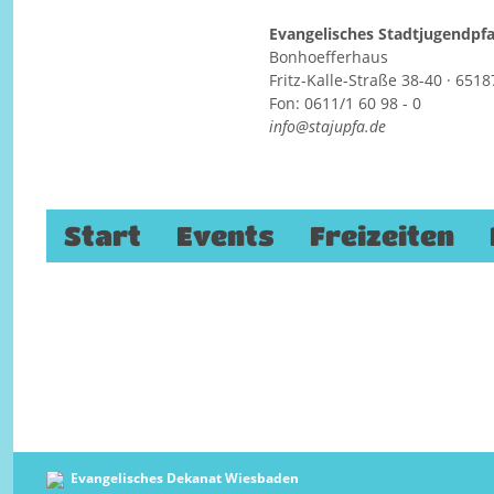
Evangelisches Stadtjugendp
Bonhoefferhaus
Fritz-Kalle-Straße 38-40 · 65
Xang goes Gospel – Weihnachts
Fon: 0611/1 60 98 - 0
info@stajupfa.de
20. Dezember 2025
Ringkirche Wiesbaden
Kaiser-Friedrich-Ring 7
Zum Inhalt springen
Start
Events
Freizeiten
65185 Wiesbaden
Evangelisches Dekanat Wiesbaden