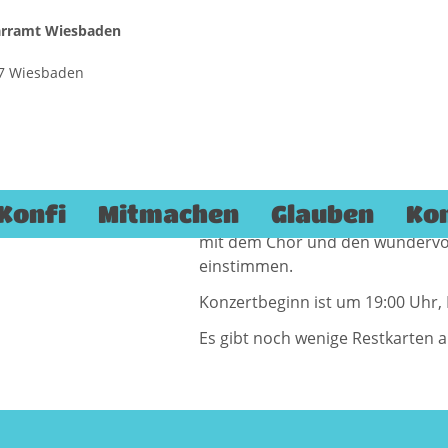
farramt Wiesbaden
187 Wiesbaden
konzert
Eines der Konzerthighlights des 
Gospelchores „Xang goes Gospel“,
feiert. Dieses Konzert ist also ze
Konfi
Mitmachen
Glauben
Ko
In der atemberaubenden Kulisse 
mit dem Chor und den wundervol
einstimmen.
Konzertbeginn ist um 19:00 Uhr, 
Es gibt noch wenige Restkarten 