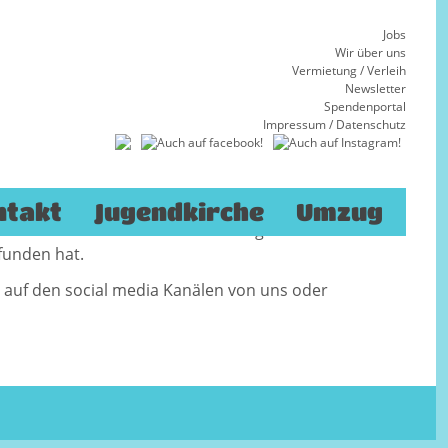
Jobs
Wir über uns
Vermietung / Verleih
Newsletter
Spendenportal
Impressum
/
Datenschutz
 Maria-Hilf-Kirche in Wiesbaden das
chores „Xang goes Gospel“ statt.
b der Chor alles und präsentierte einen Gospel
e Besuchenden zum mit tanzen und klatschen.
ntakt
Jugendkirche
Umzug
ab es noch die ein oder andere Zugabe bevor
funden hat.
r auf den social media Kanälen von uns oder