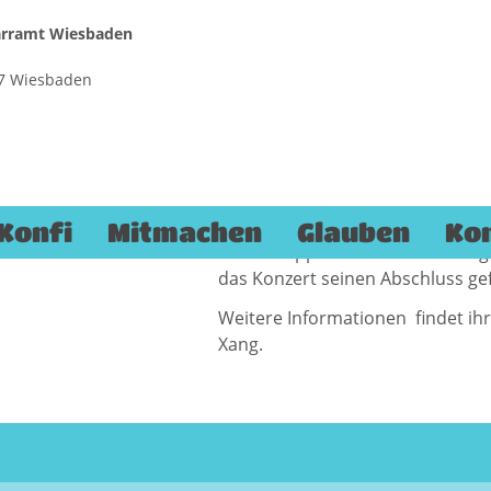
farramt Wiesbaden
187 Wiesbaden
onzert
Am 11. Mai um 19 Uhr fand in der
Frühlingskonzert unseres Gospel
In einer gut besuchten Kirche ga
nach dem anderen und lockte di
Konfi
Mitmachen
Glauben
Ko
Nach knapp 2 Stunden Konzert g
das Konzert seinen Abschluss ge
Weitere Informationen findet ih
Xang.