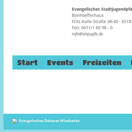
Evangelisches Stadtjugendp
Bonhoefferhaus
Fritz-Kalle-Straße 38-40 · 65
Xang goes Gospel – Frühlingsk
Fon: 0611/1 60 98 - 0
info@stajupfa.de
11. Mai 2024
Jugendkirche KANA / Maria-Hilf-
Kirche
Zum Inhalt springen
Platterstraße 5, 65193 Wiesbaden
Start
Events
Freizeiten
Evangelisches Dekanat Wiesbaden