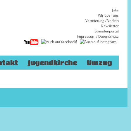
Jobs
Wir über uns
Vermietung / Verleih
Newsletter
Spendenportal
Impressum
/
Datenschutz
en junge und junggebliebene Menschen in der
sbaden die Nacht vom Karsamstag auf den
iert.
ntakt
Jugendkirche
Umzug
hier
.