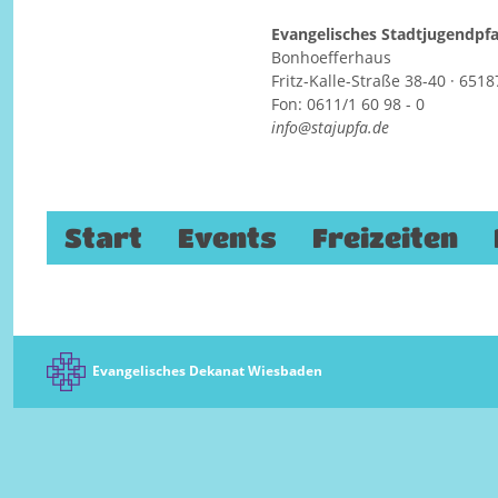
Evangelisches Stadtjugendp
Bonhoefferhaus
Fritz-Kalle-Straße 38-40 · 65
Osternacht
Fon: 0611/1 60 98 - 0
info@stajupfa.de
4. bis 5. April 2015
Zum Inhalt springen
Start
Events
Freizeiten
Evangelisches Dekanat Wiesbaden