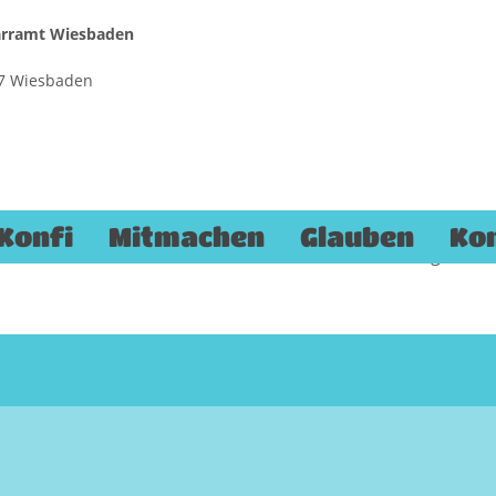
farramt Wiesbaden
187 Wiesbaden
Eher still und nachdenklich hab
Evangelischen Jugendkirche Wie
frühen Ostersonntagmorgen gefe
Konfi
Mitmachen
Glauben
Ko
Einen kurzen Filmbericht gibt es