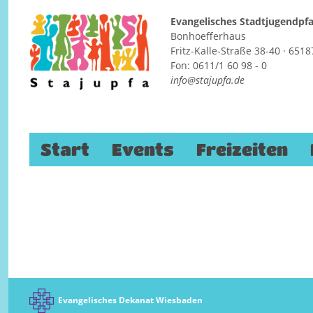
Evangelisches Stadtjugendp
Bonhoefferhaus
Fritz-Kalle-Straße 38-40 · 65
Gesprächsangebot nach der Wa
Fon: 0611/1 60 98 - 0
info@stajupfa.de
24. Februar 2025
Zum Inhalt springen
Start
Events
Freizeiten
Evangelisches Dekanat Wiesbaden