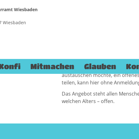
farramt Wiesbaden
187 Wiesbaden
hl
Am Tag nach der Bundestagswahl,
15 bis 21 Uhr seine Türen.
Dekanatsjugendreferent Steffen 
Konfi
Mitmachen
Glauben
Ko
Gespräche und Seelsorge zur Ver
austauschen möchte, ein offene
teilen, kann hier ohne Anmeldu
Das Angebot steht allen Menschen
welchen Alters – offen.