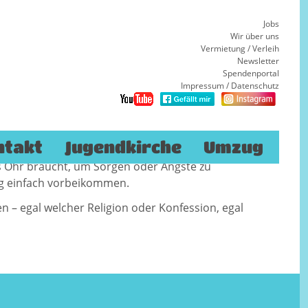
Jobs
Wir über uns
Vermietung / Verleih
Newsletter
Spendenportal
Impressum
/
Datenschutz
 Montag, 24. Februar, öffnet das StaJuPfa von
Batz und Kolleginnen und Kollegen stehen für
ntakt
Jugendkirche
Umzug
fügung. Wer einen Ort der Ruhe sucht, sich
s Ohr braucht, um Sorgen oder Ängste zu
ng einfach vorbeikommen.
 – egal welcher Religion oder Konfession, egal