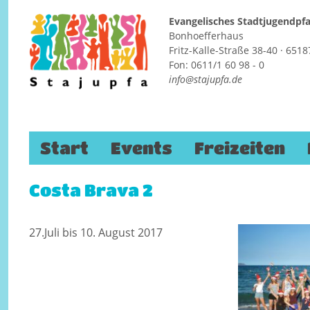
Evangelisches Stadtjugendp
Bonhoefferhaus
Fritz-Kalle-Straße 38-40 · 65
Fon: 0611/1 60 98 - 0
info@stajupfa.de
Zum Inhalt springen
Start
Events
Freizeiten
Costa Brava 2
27.Juli bis 10. August 2017