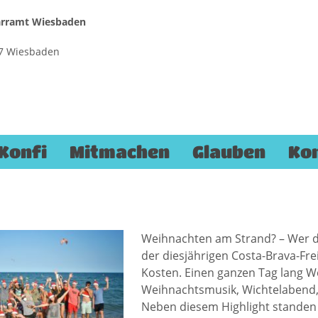
farramt Wiesbaden
187 Wiesbaden
Konfi
Mitmachen
Glauben
Ko
Weihnachten am Strand? – Wer da
der diesjährigen Costa-Brava-Frei
Kosten. Einen ganzen Tag lang W
Weihnachtsmusik, Wichtelabend, 
Neben diesem Highlight standen 