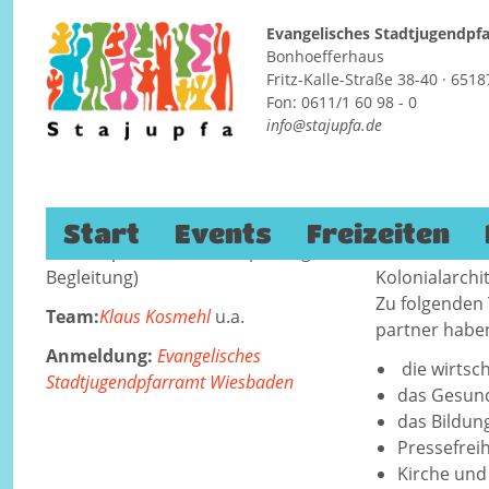
Evangelisches Stadtjugendp
Bonhoefferhaus
Fritz-Kalle-Straße 38-40 · 65
Bildungsfahrt Kuba
Fon: 0611/1 60 98 - 0
info@stajupfa.de
Termin:
21.09.-01.10.2015
Kuba
Kuba ist die g
Alter
: ab 18 Jahren
Einzigartigkei
Zum Inhalt springen
Preis:
1650,-€ (inkl. Flug, Hotel,
Unter einem v
Start
Events
Freizeiten
Eintrittspreise, Deutschsprachige
Selbstbewusst
Begleitung)
Kolonialarchi
Zu folgenden
Team:
Klaus Kosmehl
u.a.
partner haben
Anmeldung:
Evangelisches
die wirtsch
Stadtjugendpfarramt Wiesbaden
das Gesun
das Bildun
Pressefrei
Kirche und 