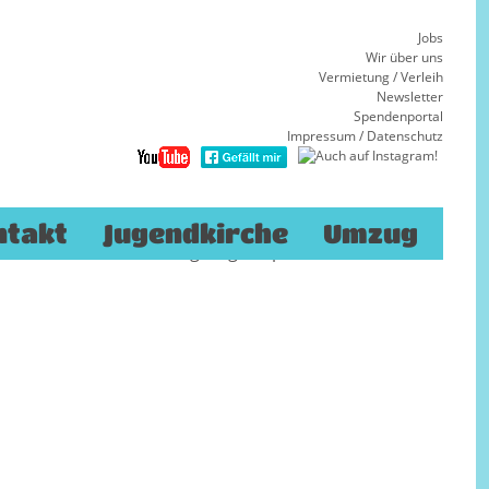
Jobs
Wir über uns
Vermietung / Verleih
Newsletter
Spendenportal
Impressum
/
Datenschutz
e und landschaftliche
erinsel zu einem modernen Staat, dessen
ntakt
Jugendkirche
Umzug
“, als auch in der einzigartigen spanischen