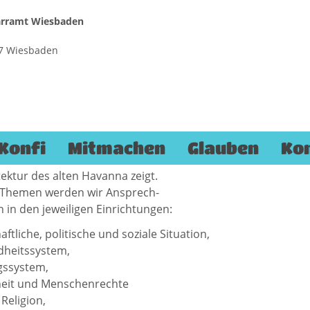
farramt Wiesbaden
187 Wiesbaden
rößte der Karibikinseln und bietet unendlich viele kulturell
ten.
eränderten Gesellschaftssystem entwickelte sich die Zuck
Konfi
Mitmachen
Glauben
Ko
sein sich sowohl in der Architektur von „La Habana Moderna
tektur des alten Havanna zeigt.
 Themen werden wir Ansprech-
 in den jeweiligen Einrichtungen:
aftliche, politische und soziale Situation,
dheitssystem,
gssystem,
heit und Menschenrechte
Religion,