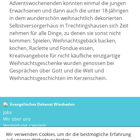
Adventswochenenden konnten einmal die jungen
Erwachsenen und dann auch die unter 18-Jährigen
in dem wunderschön weihnachtlich dekorierten
Selbstversorgerhaus in Trechtingshausen sich Zeit
nehmen für alle Dinge, zu denen sie sonst nicht
kommen: Spielen, Weihnachtsgebäck backen,
kochen, Raclette und Fondue essen,
Kreativangebote für nicht käufliche einzigartige
Weihnachtsgeschenke wurden genossen bei
Gesprächen über Gott und die Welt und
Weihnachtsgeschichten im Kerzenschein.
Evangelisches Dekanat Wiesbaden
Jobs
Wir über uns
Vermietung / Verleih
Newsletter
Wir verwenden Cookies, um dir die bestmögliche Erfahrung
Spendenportal
auf unserer Website zu bieten.