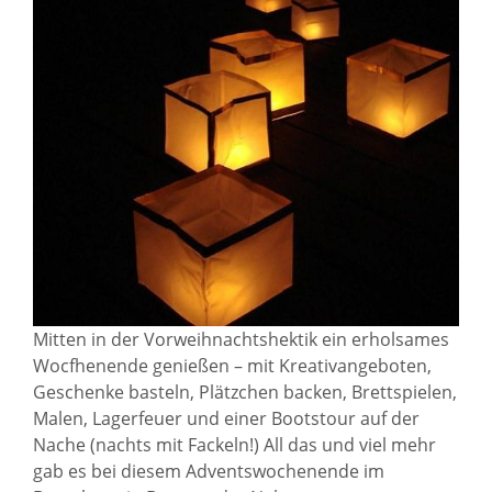
Mitten in der Vorweihnachtshektik ein erholsames
Wocfhenende genießen – mit Kreativangeboten,
Geschenke basteln, Plätzchen backen, Brettspielen,
Malen, Lagerfeuer und einer Bootstour auf der
Nache (nachts mit Fackeln!) All das und viel mehr
gab es bei diesem Adventswochenende im