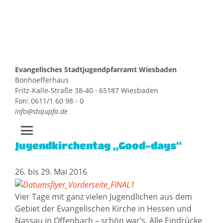
Evangelisches Stadtjugendpfarramt Wiesbaden
Bonhoefferhaus
Fritz-Kalle-Straße 38-40 · 65187 Wiesbaden
Fon: 0611/1 60 98 - 0
info@stajupfa.de
Jugendkirchentag „Good-days“
Zum
Inhalt
springen
26. bis 29. Mai 2016
Vier Tage mit ganz vielen Jugendlichen aus dem
Gebiet der Evangelischen Kirche in Hessen und
Nassau in Offenbach – schön war’s. Alle Eindrücke